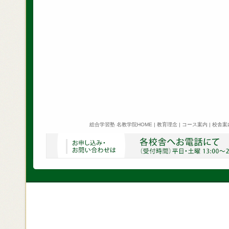
総合学習塾 名教学院HOME
|
教育理念
|
コース案内
|
校舎案