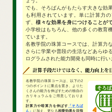
ょう。
でも、そろばんがもたらす大きな効
も利用されています。単に計算力の
ず、
様々な効果を身につけることが
小学校はもちろん、他の多くの教育
ています。
名教学院の珠算コースでは、計算力
さらに学業や普段の生活などあらゆ
ログラムされた能力開発も同時に行い
名教学院の珠算コースは、以下の2
つのポイントに重点を置き、よりた
くさんの能力を伸ばすための独自の
カリキュラムをご用意しておりま
す。
計算力や暗算力を伸ばす
「そろば
ん」
に加え、更なる
相乗効果を目指